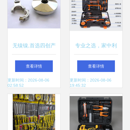
无镍镍,首选四创产
专业之选，家中利
品,产品信誉可靠
器——科麦斯高档
查看详情
查看详情
东莞市四创五金模
工具箱评测
更新时间：2026-08-06
更新时间：2026-08-06
02:58:52
19:45:32
具电镀厂 电镀模
具,无镍镍,模具镀