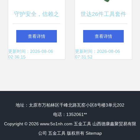
守护安全，信赖之
世达26件工具套件
选——探索京东世
市场行情与行业解
查看详情
查看详情
维五金工具官方旗
析
更新时间：2026-08-06
更新时间：2026-08-06
02:36:15
07:31:52
舰店的劳保世界
地址：太原市万柏林区千峰北路瓦窑小区8号楼3单元202
电话：1352061**
Copyright © 2026
www.5o1nh.com
五金工具
山西德康鑫聚贸易有限
公司
五金工具
版权所有
Sitemap