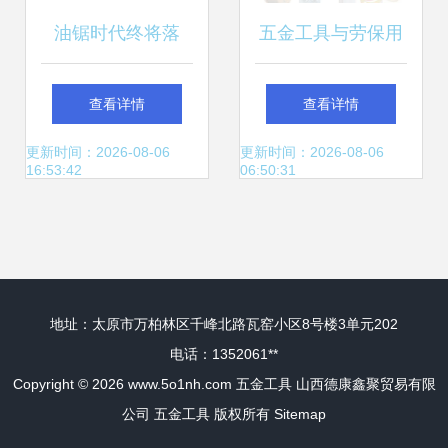
油锯时代终将落
五金工具与劳保用
幕？揭秘新型五金
品 安全生产的双重
查看详情
查看详情
工具“魔鬼锯” 锯木
保障
更新时间：2026-08-06
更新时间：2026-08-06
16:53:42
06:50:31
如割草的效率革命
地址：太原市万柏林区千峰北路瓦窑小区8号楼3单元202
电话：1352061**
Copyright © 2026
www.5o1nh.com
五金工具
山西德康鑫聚贸易有限
公司
五金工具
版权所有
Sitemap