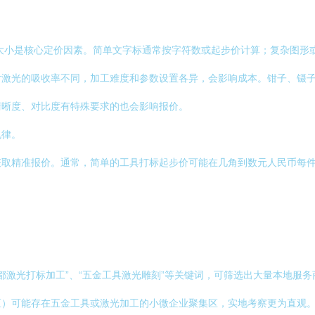
大小是核心定价因素。简单文字标通常按字符数或起步价计算；复杂图形
对激光的吸收率不同，加工难度和参数设置各异，会影响成本。钳子、镊
清晰度、对比度有特殊要求的也会影响报价。
规律。
获取精准报价。通常，简单的工具打标起步价可能在几角到数元人民币每
“成都激光打标加工”、“五金工具激光雕刻”等关键词，可筛选出大量本地服
区）可能存在五金工具或激光加工的小微企业聚集区，实地考察更为直观