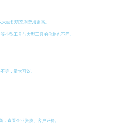
或大面积填充则费用更高。
子等小型工具与大型工具的价格也不同。
件不等，量大可议。
务商，查看企业资质、客户评价。
。